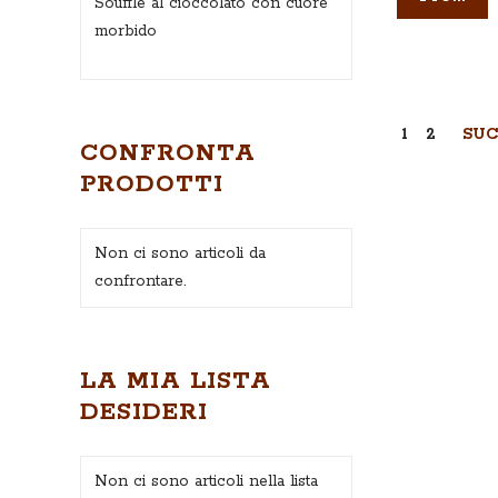
Soufflé al cioccolato con cuore
morbido
Pagina
Attualment
Pagina
PAG
1
2
SUC
CONFRONTA
PRODOTTI
Non ci sono articoli da
confrontare.
LA MIA LISTA
DESIDERI
Non ci sono articoli nella lista