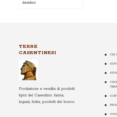
desideri.
TERRE
CASENTINESI
CHI 
DOV
STO
CASE
TERR
Produzione e vendita di prodotti
tipici del Casentino: farina,
CON
legumi, frutta, prodotti del bosco.
PRI
COO