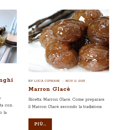
nghi
BY
LUCA CIPRIANI
NOV 11, 2015
Marron Glacè
e
Ricetta: Marron Glacè. Come preparare
ta con
il Marron Glacè secondo la tradizione.
o la
PIÙ...