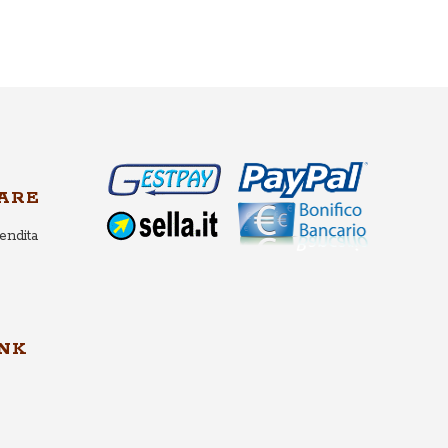
ARE
endita
INK