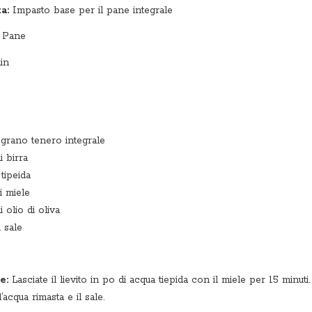
a:
Impasto base per il pane integrale
Pane
in
i
 grano tenero integrale
i birra
tipeida
i miele
i olio di oliva
i sale
ne:
Lasciate il lievito in po di acqua tiepida con il miele per 15 minu
acqua rimasta e il sale.