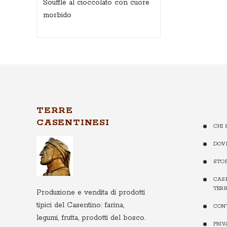
Soufflé al cioccolato con cuore
morbido
TERRE
CASENTINESI
CHI 
DOV
STO
CASE
TERR
Produzione e vendita di prodotti
tipici del Casentino: farina,
CON
legumi, frutta, prodotti del bosco.
PRI