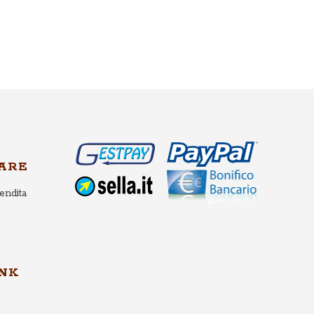
ARE
endita
INK