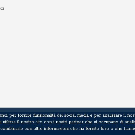
KIE
ci, per fornire funzionalità dei social media e per analizzare il nos
 utilizza il nostro sito con i nostri partner che si occupano di analis
ero combinarle con altre informazioni che ha fornito loro o che hann