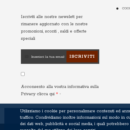
COO
Iscriviti alle nostre newslett
per
rimanere aggiornato con le nostre
promozioni, sconti , saldi e offerte
speciali
ISCRIVITI
Acconsento alla vostra informativa sulla
Privacy
clicca qui
Utilizziamo i cookie per personalizzare contenuti ed annun
traffico. Condividiamo inoltre informazioni sul modo in cui
dei dati web, pubblicità e social media, i quali potrebb