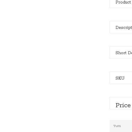
Product
Descript
Short De
SKU
Pric