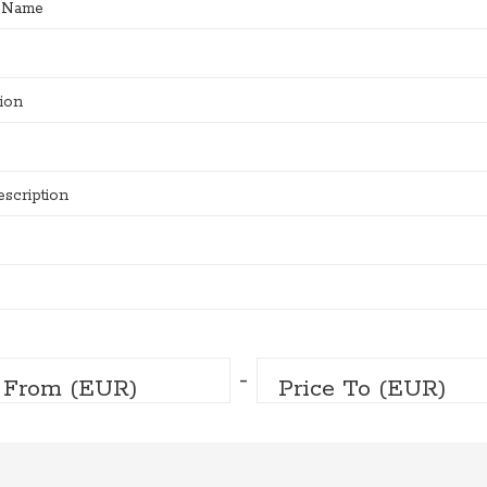
 Name
ion
scription
-
e From (EUR)
Price To (EUR)