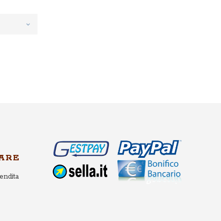
ARE
endita