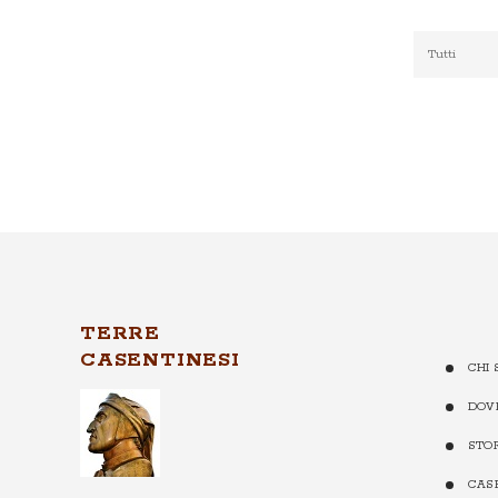
TERRE
CASENTINESI
CHI 
DOV
STO
CASE