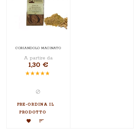
CORIANDOLO MACINATO
A partire da
1,30 €
Valutazione:
93%
PRE-ORDINA IL
PRODOTTO
Aggiungi
Aggiungi
alla
al
lista
confronto