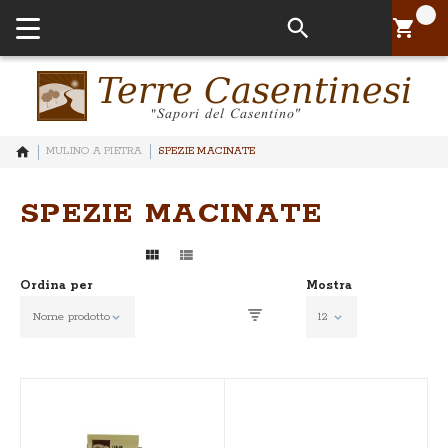
Il tuo Pa
MULINO A PIETRA
SPEZIE MACINATE
SPEZIE MACINATE
Ordina per
Mostra