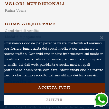
VALORI NUTRIZIONALI
Farina Verna
COME ACQUISTARE
Condizioni di vendita
Modalità di pagamento
Utilizziamo i cookie per personalizzare contenuti ed annunci,
per fornire funzionalità dei social media e per analizzare il
QUICK LINK
nostro traffico. Condividiamo inoltre informazioni sul modo in
Blog
cui utilizza il nostro sito con i nostri partner che si occupano
di analisi dei dati web, pubblicità e social media, i quali
potrebbero combinarle con altre informazioni che ha fornito
loro o che hanno raccolto dal suo utilizzo dei loro servizi.
ACCETTA TUTTI
RIFIUTA
© 2015 Terre Casentinesi di Cipriani L. - Loc. Lierna, 63/E - 52014