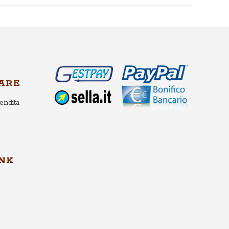
ARE
endita
INK