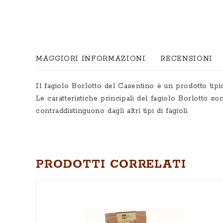
Vai
all'inizio
MAGGIORI INFORMAZIONI
RECENSIONI
della
galleria
Il fagiolo Borlotto del Casentino è un prodotto tipico
di
Le caratteristiche principali del fagiolo Borlotto
immagini
contraddistinguono dagli altri tipi di fagioli.
PRODOTTI CORRELATI