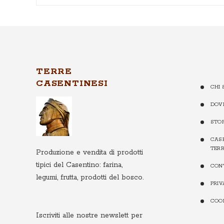
TERRE
CASENTINESI
CHI 
DOV
STO
CASE
TERR
Produzione e vendita di prodotti
tipici del Casentino: farina,
CON
legumi, frutta, prodotti del bosco.
PRI
COO
Iscriviti alle nostre newslett
per