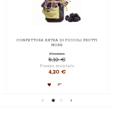
CONFETTURA EXTRA DI PICCOLI FRUTTI
MORE
Prezzo
5,10 €
Prezzo scontato
4,20 €
Aggiungi
Aggiungi
alla
al
lista
confronto
desideri