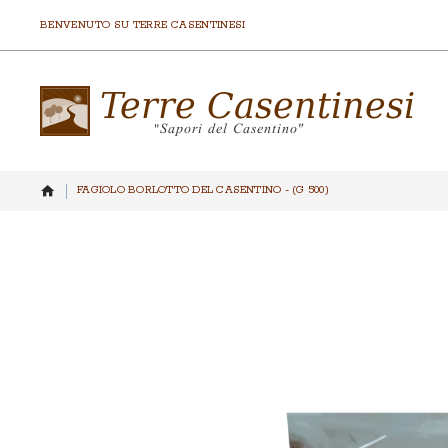
BENVENUTO SU TERRE CASENTINESI
FAGIOLO BORLOTTO DEL CASENTINO - (G 500)
Vai
alla
fine
della
galleria
di
immagini