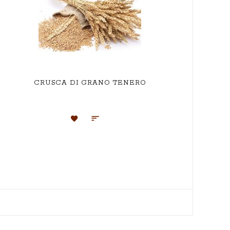
FARI
CRUSCA DI GRANO TENERO
Aggiungi
Aggiungi
alla
al
lista
confronto
desideri