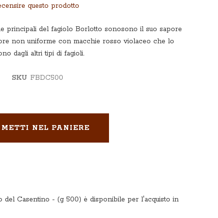
recensire questo prodotto
che principali del fagiolo Borlotto sonosono il suo sapore
olore non uniforme con macchie rosso violaceo che lo
o dagli altri tipi di fagioli.
SKU
FBDC500
METTI NEL PANIERE
TO
o del Casentino - (g 500) è disponibile per l'acquisto in