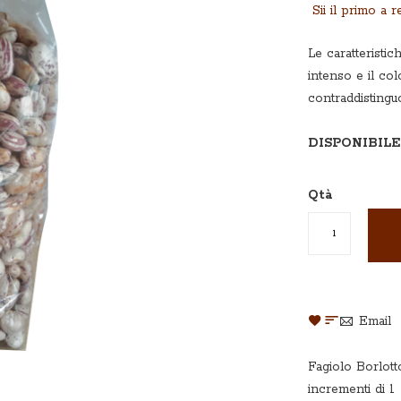
Sii il primo a 
Le caratteristi
intenso e il c
contraddistinguon
DISPONIBILE
Qtà
AGGIUNGI
AGGIUNGI
Email
ALLA
AL
LISTA
CONFRON
DESIDERI
Fagiolo Borlott
incrementi di 1