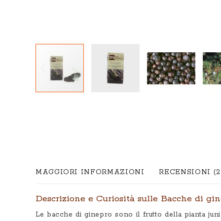
Vai
all'inizio
della
galleria
di
immagini
MAGGIORI INFORMAZIONI
RECENSIONI
2
Descrizione e Curiosità sulle Bacche di gi
Le bacche di ginepro sono il frutto della pianta ju