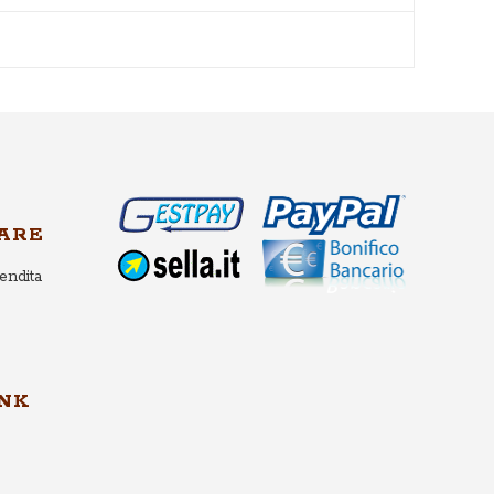
ARE
endita
INK