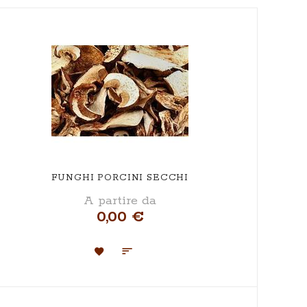
O
FUNGHI PORCINI SECCHI
A partire da
0,00 €
Aggiungi
Aggiungi
alla
al
lista
confronto
desideri