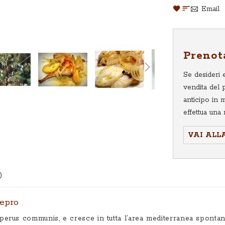
AGGIUNGI
AGGIUNGI
Email
ALLA
AL
LISTA
CONFRON
DESIDERI
Prenot
Se desideri e
vendita del 
anticipo in 
effettua una r
VAI ALL
nepro
niperus communis, e cresce in tutta l’area mediterranea spon