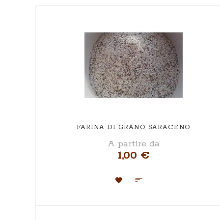
FARINA DI GRANO SARACENO
A partire da
1,00 €
Aggiungi
Aggiungi
alla
al
lista
confronto
desideri