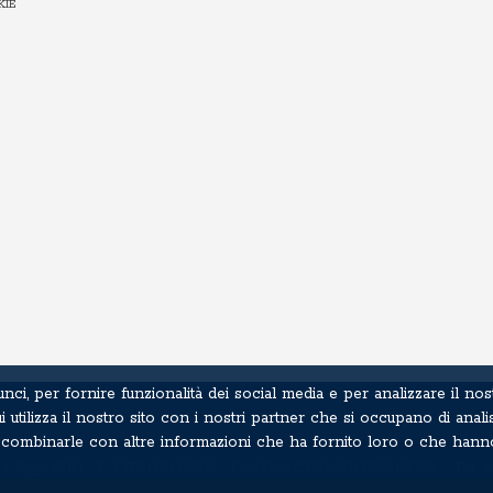
KIE
ci, per fornire funzionalità dei social media e per analizzare il nos
 utilizza il nostro sito con i nostri partner che si occupano di analis
ero combinarle con altre informazioni che ha fornito loro o che hann
52014 Poppi (AR) - P. I. IT01374310512 - Cod.Fisc. CPRLCU67R22G879Y - Tel.: