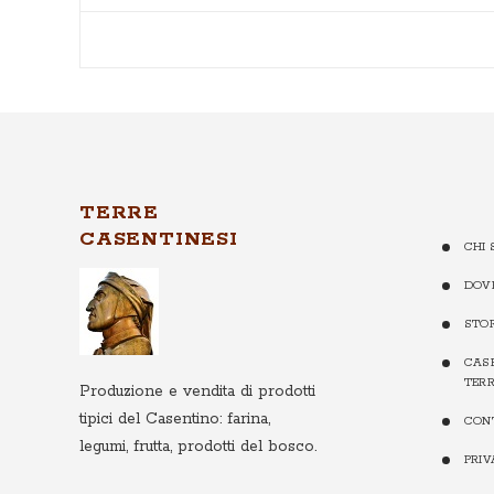
TERRE
CASENTINESI
CHI 
DOV
STO
CASE
TERR
Produzione e vendita di prodotti
tipici del Casentino: farina,
CON
legumi, frutta, prodotti del bosco.
PRI