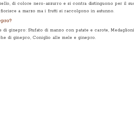
ello, di colore nero-azzurro e si contra distinguono per il su
 fiorisce a marzo ma i frutti si raccolgono in autunno.
epro?
e di ginepro:
Stufato di manzo con patate e carote
,
Medaglioni
che di ginepro
,
Coniglio alle mele e ginepro
.