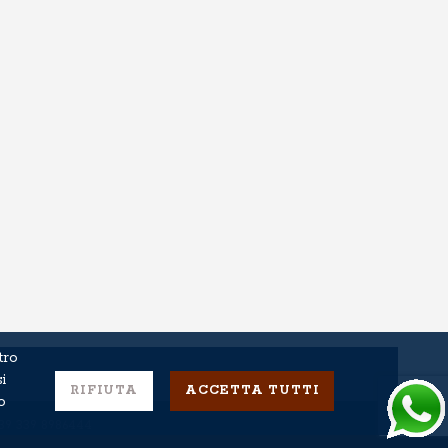
tro
i
RIFIUTA
ACCETTA TUTTI
o
 +39 339 8986444