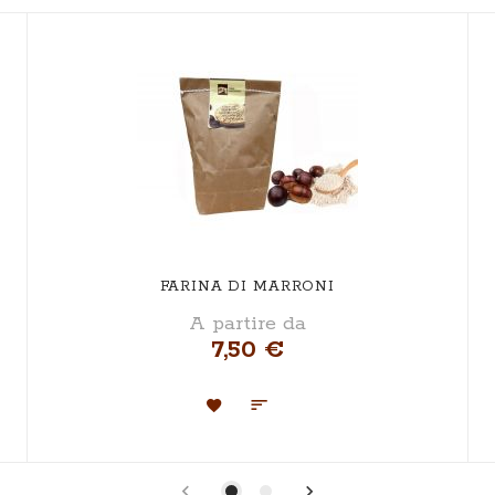
FARINA DI MARRONI
A partire da
7,50 €
Aggiungi
Aggiungi
alla
al
lista
confronto
desideri