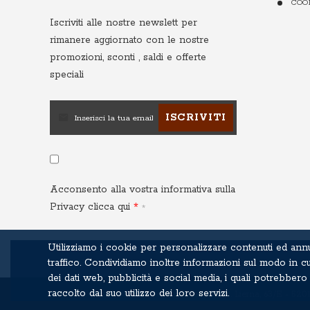
COO
Iscriviti alle nostre newslett
per
rimanere aggiornato con le nostre
promozioni, sconti , saldi e offerte
speciali
ISCRIVITI
Acconsento alla vostra informativa sulla
Privacy
clicca qui
Utilizziamo i cookie per personalizzare contenuti ed annun
traffico. Condividiamo inoltre informazioni sul modo in cui
dei dati web, pubblicità e social media, i quali potrebb
raccolto dal suo utilizzo dei loro servizi.
© 2015 Terre Casentinesi di Cipriani L. - Loc. Lierna, 63/E - 