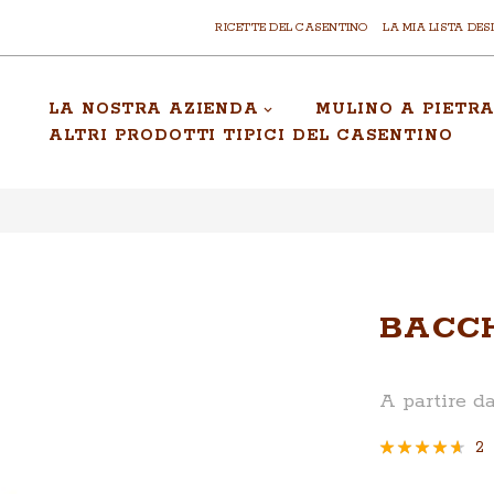
RICETTE DEL CASENTINO
LA MIA LISTA DES
LA NOSTRA AZIENDA
MULINO A PIETR
ALTRI PRODOTTI TIPICI DEL CASENTINO
BACCH
A partire d
Valutazione:
2
90
100
% of