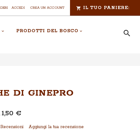
IL TUO PANIERE:
IDERI
ACCEDI
CREA UN ACCOUNT
A
PRODOTTI DEL BOSCO
Cerca
CERCA
E DI GINEPRO
1,50 €
a
Recensioni
Aggiungi la tua recensione