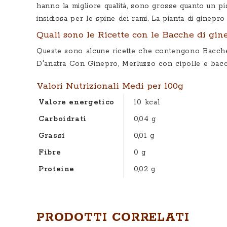
hanno la migliore qualità, sono grosse quanto un pis
insidiosa per le spine dei rami. La pianta di ginepro
Quali sono le Ricette con le Bacche di gin
Queste sono alcune ricette che contengono Bacch
D'anatra Con Ginepro‎
,
Merluzzo con cipolle e bac
Valori Nutrizionali Medi per 100g
Valore energetico
10 kcal
Carboidrati
0,04 g
Grassi
0,01 g
Fibre
0 g
Proteine
0,02 g
PRODOTTI CORRELATI